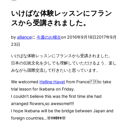
サ
対
イ
象:
いけばな体験レッスンにフラン
ド
バ
スから受講されました。
ー
と
ナ
投
by
alliance
に
今週のお稽古
on
2016年9月18日
2017年9月
ビ
稿
ゲ
23日
ー
日:
シ
いけばな体験レッスンにフランスから受講されました。
ョ
日本の伝統文化を少しでも理解していただけるよう、楽し
ン
を
みながら国際交流して行きたいと思っています。
切
り
We welcomed
Helline Havet
from France
🇫🇷
to take
替
trial lesson for Ikebana on Friday.
え
I couldn’t believe this was the first time she had
る
arranged flowers,so awesome!!!!
I hope Ikebana will be the bridge between Japan and
foreign countries…
🌸
👫
🌐
👫
🌸