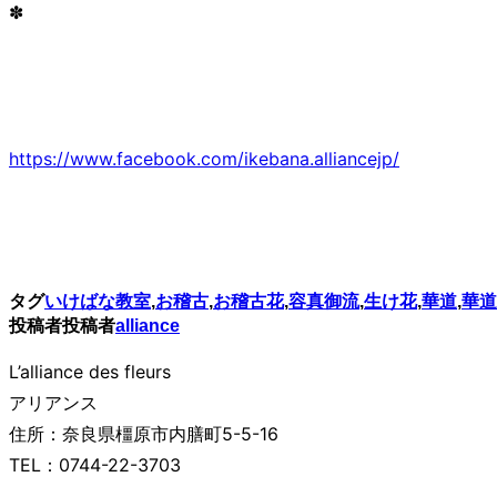
✽
り
替
え
る
https://www.facebook.com/ikebana.alliancejp/
タグ
いけばな教室
,
お稽古
,
お稽古花
,
容真御流
,
生け花
,
華道
,
華道
投稿者
投稿者
alliance
L’alliance des fleurs
アリアンス
住所：奈良県橿原市内膳町5-5-16
TEL：0744-22-3703