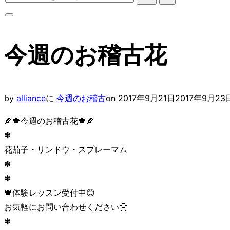
ッ
索
プ
対
サ
象:
イ
今週のお稽古花
ド
バ
ー
と
投
by
alliance
に
今週のお稽古
on
2017年9月21日
2017年9月23
ナ
稿
🍂
🍁
今週のお稽古花
🍁
🍂
ビ
日:
✽
ゲ
花茄子・リンドウ・スプレーマム
ー
✽
シ
✽
ョ
🍁
体験レッスン受付中
😊
ン
お気軽にお問い合わせください
🤗
を
✽
切