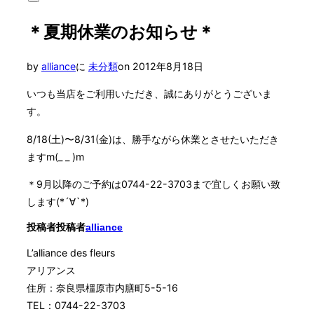
サ
対
イ
象:
＊夏期休業のお知らせ＊
ド
バ
ー
投
by
alliance
に
未分類
on
2012年8月18日
と
ナ
稿
ビ
いつも当店をご利用いただき、誠にありがとうございま
日:
ゲ
す。
ー
シ
8/18(土)〜8/31(金)は、勝手ながら休業とさせたいただき
ョ
ますm(_ _ )m
ン
を
切
＊9月以降のご予約は0744-22-3703まで宜しくお願い致
り
します(*´∀`*)
替
え
投稿者
投稿者
alliance
る
L’alliance des fleurs
アリアンス
住所：奈良県橿原市内膳町5-5-16
TEL：0744-22-3703