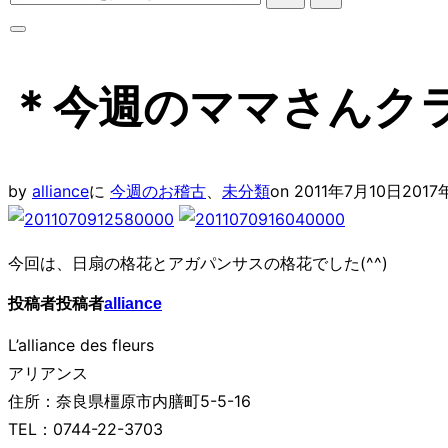
ッ
索
プ
対
サ
象:
イ
＊今週のママさんク
ド
バ
ー
と
投
by
alliance
に
今週のお稽古
、
未分類
on
2011年7月10日
2017
ナ
稿
ビ
日:
今回は、日扇の格花とアガパンサスの格花でした(^^)
ゲ
ー
投稿者
投稿者
alliance
シ
L’alliance des fleurs
ョ
アリアンス
ン
住所：奈良県橿原市内膳町5-5-16
を
TEL：0744-22-3703
切