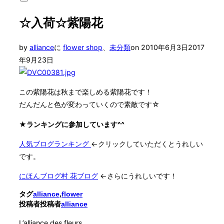
サ
対
イ
象:
☆入荷☆紫陽花
ド
バ
ー
投
by
alliance
に
flower shop
、
未分類
on
2010年6月3日
2017
と
ナ
稿
年9月23日
ビ
日:
ゲ
ー
この紫陽花は秋まで楽しめる紫陽花です！
シ
ョ
だんだんと色が変わっていくので素敵です☆
ン
を
★ランキングに参加しています^^
切
り
人気ブログランキング
←クリックしていただくとうれしい
替
です。
え
る
にほんブログ村 花ブログ
←さらにうれしいです！
タグ
alliance
,
flower
投稿者
投稿者
alliance
L’alliance des fleurs