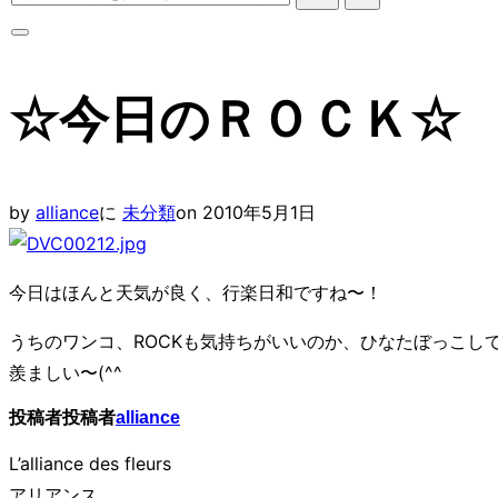
ッ
索
プ
対
サ
象:
イ
☆今日のＲＯＣＫ☆
ド
バ
ー
と
投
by
alliance
に
未分類
on
2010年5月1日
ナ
稿
ビ
日:
今日はほんと天気が良く、行楽日和ですね〜！
ゲ
ー
うちのワンコ、ROCKも気持ちがいいのか、ひなたぼっこし
シ
羨ましい〜(^^ゞ
ョ
投稿者
投稿者
alliance
ン
を
L’alliance des fleurs
切
アリアンス