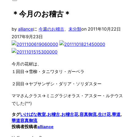
サ
対
イ
象:
＊今月のお稽古＊
ド
バ
ー
投
by
alliance
に
今週のお稽古
、
未分類
on
2011年10月22日
と
ナ
稿
2017年9月23日
ビ
日:
ゲ
ー
シ
ョ
今月の花材は、
ン
１回目→雪柳・タニワタリ・ガーベラ
を
切
２回目→ヤブサンザシ・ダリア・ソリダスター
り
替
ママさんクラス→ミニグラジオラス・アスター・ルテウス
え
る
でした(^^)
タグ
いけばな教室
,
お稽古
,
お稽古花
,
容真御流
,
生け花
,
華道
,
華道容真御流
投稿者
投稿者
alliance