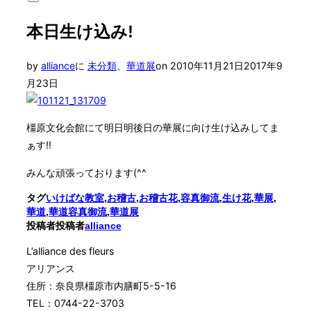
サ
対
イ
象:
本日生け込み!
ド
バ
ー
投
by
alliance
に
未分類
、
華道展
on
2010年11月21日
2017年9
と
ナ
稿
月23日
ビ
日:
ゲ
ー
橿原文化会館にて明日明後日の華展に向け生け込みしてま
シ
ョ
ぁす!!
ン
を
みんな頑張っております(^^ゞ
切
り
タグ
いけばな教室
,
お稽古
,
お稽古花
,
容真御流
,
生け花
,
華展
,
替
華道
,
華道容真御流
,
華道展
え
投稿者
投稿者
alliance
る
L’alliance des fleurs
アリアンス
住所：奈良県橿原市内膳町5-5-16
TEL：0744-22-3703