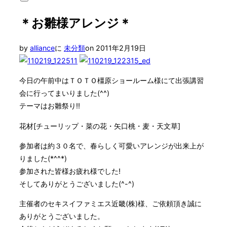
サ
対
イ
象:
＊お雛様アレンジ＊
ド
バ
ー
投
by
alliance
に
未分類
on
2011年2月19日
と
ナ
稿
ビ
日:
ゲ
今日の午前中はＴＯＴＯ橿原ショールーム様にて出張講習
ー
会に行ってまいりました(^^)
シ
ョ
テーマはお雛祭り!!
ン
を
花材[チューリップ・菜の花・矢口桃・麦・天文草]
切
り
参加者は約３０名で、春らしく可愛いアレンジが出来上が
替
りました(*^^*)
え
る
参加された皆様お疲れ様でした!
そしてありがとうございました(^-^)
主催者のセキスイファミエス近畿(株)様、ご依頼頂き誠に
ありがとうございました。