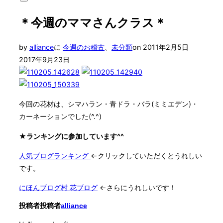
サ
対
イ
象:
＊今週のママさんクラス＊
ド
バ
ー
投
by
alliance
に
今週のお稽古
、
未分類
on
2011年2月5日
と
ナ
稿
2017年9月23日
ビ
日:
ゲ
ー
シ
ョ
今回の花材は、シマハラン・青ドラ・バラ(ミミエデン)・
ン
カーネーションでした(^.^)
を
切
★ランキングに参加しています^^
り
替
人気ブログランキング
←クリックしていただくとうれしい
え
る
です。
にほんブログ村 花ブログ
←さらにうれしいです！
投稿者
投稿者
alliance