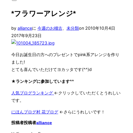
サ
対
イ
象:
*フラワーアレンジ*
ド
バ
ー
投
by
alliance
に
今週のお稽古
、
未分類
on
2010年10月4日
と
ナ
稿
2017年9月23日
ビ
日:
ゲ
ー
今日お誕生日の方へのプレゼントでpink系アレンジを作り
シ
ョ
ました!
ン
とても喜んでいただけてヨカッタです(^^)d
を
切
★ランキングに参加しています^^
り
替
人気ブログランキング
←クリックしていただくとうれしい
え
る
です。
にほんブログ村 花ブログ
←さらにうれしいです！
投稿者
投稿者
alliance