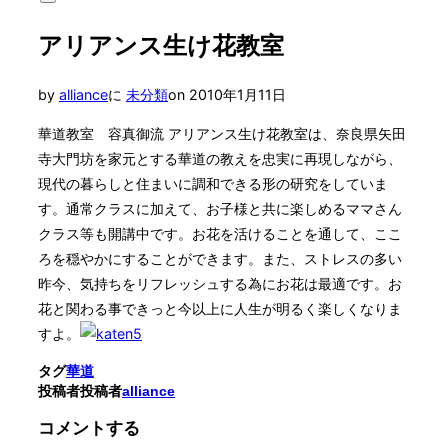
サ
対
イ
象:
アリアンス生け花教室
ド
バ
ー
投
by
alliance
に
未分類
on
2010年1月11日
と
ナ
稿
ビ
華道教室 容真御流 アリアンス生け花教室は、奈良県矢田
日:
ゲ
寺大門坊を家元とする華道の教えを忠実に再現しながら、
ー
現代の暮らしと住まいに調和できる形の研究をしていま
シ
ョ
す。通常クラスに加えて、お子様と共に楽しめるママさん
ン
クラス等も開講中です。お花を活けることを通して、ここ
を
ろを穏やかにすることができます。また、ストレスの多い
切
り
昨今、気持ちをリフレッシュする為にお花は最適です。お
替
花と関わる事できっと今以上に人生が明るく楽しくなりま
え
る
すよ。
タグ
華道
投稿者
投稿者
alliance
コメントする