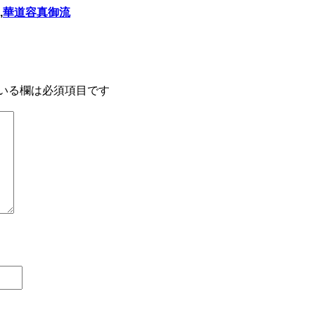
,
華道容真御流
いる欄は必須項目です