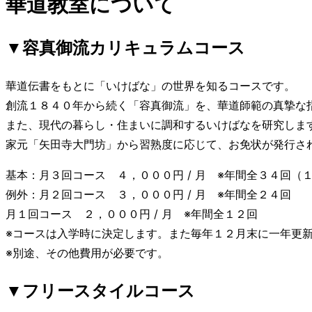
華道教室について
り
替
▼容真御流カリキュラムコース
え
る
華道伝書をもとに「いけばな」の世界を知るコースです。
創流１８４０年から続く「容真御流」を、華道師範の真摯な
また、現代の暮らし・住まいに調和するいけばなを研究しま
家元「矢田寺大門坊」から習熟度に応じて、お免状が発行さ
基本：月３回コース ４，０００円 / 月 ※年間全３４回（
例外：月２回コース ３，０００円 / 月 ※年間全２４回
月１回コース ２，０００円 / 月 ※年間全１２回
※コースは入学時に決定します。また毎年１２月末に一年更
※別途、その他費用が必要です。
▼フリースタイルコース