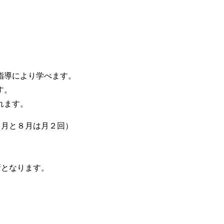
指導により学べます。
す。
れます。
１月と８月は月２回）
新となります。