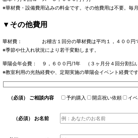
※華材費・設備費用込みの料金です。その他費用は不要。毎
▼その他費用
華材費： お稽古１回分の華材費は平均１，４００円
※季節や仕入れ状況により若干変動します。
華陽会年会費： ９，６００円/1年 （３ヶ月分４回分割払
※教室利用の光熱経費や、定期実施の華陽会イベント経費で
（必須）
ご相談内容
予約購入
開店祝い依頼
イベ
（必須）
お名前