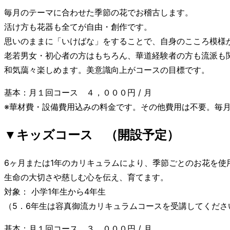
毎月のテーマに合わせた季節の花でお稽古します。
活け方も花器も全てが自由・創作です。
思いのままに「いけばな」をすることで、自身のこころ模様
老若男女・初心者の方はもちろん、華道経験者の方も流派も
和気藹々楽しめます。美意識向上がコースの目標です。
基本：月１回コース ４，０００円 / 月
※華材費・設備費用込みの料金です。その他費用は不要。毎
▼キッズコース （開設予定）
6ヶ月または1年のカリキュラムにより、季節ごとのお花を
生命の大切さや慈しむ心を伝え、育てます。
対象： 小学1年生から4年生
（5．6年生は容真御流カリキュラムコースを受講してくださ
基本：月１回コース ３，０００円 / 月