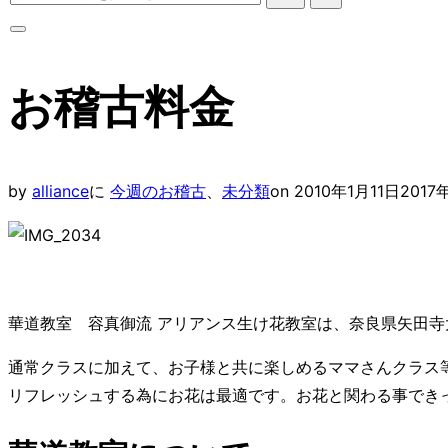
ッ
索
プ
対
サ
象:
イ
お稽古料金
ド
バ
ー
と
投
by
alliance
に
今週のお稽古
、
未分類
on
2010年1月11日
2017
ナ
稿
ビ
日:
ゲ
ー
シ
華道教室 容真御流 アリアンス生け花教室は、奈良県矢田
ョ
通常クラスに加えて、お子様と共に楽しめるママさんクラス
ン
リフレッシュする為にお花は最適です。お花と関わる事でき
を
切