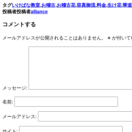
タグ
いけばな教室
,
お稽古
,
お稽古花
,
容真御流
,
料金
,
生け花
,
華道
投稿者
投稿者
alliance
コメントする
メールアドレスが公開されることはありません。
※
が付いて
メッセージ:
名前:
メールアドレス:
サイト: